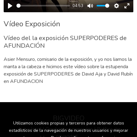
04:53
Play
Mute
Settings
Ente
full
Vídeo Exposición
Vídeo del la exposición SUPERPODERES de
AFUNDACIÓN
Asier Mensuro, comisario de la exposición, y yo nos liamos la
manta a la cabeza e hicimos este vídeo sobre la estupenda
exposición de SUPERPODERES de David Aja y David Rubín
en AFUNDACION
BIGVIDEO
Utilizamos cookies propias y terceros para obtener datos
Aviso legal | Condiciones generales | Política de
estadísticos de la navegación de nuestros usuarios y mejorar
privacidad